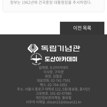
정부는 1962년에 건국훈장 대통령장을 추서하였다.
이전 목록
업체명. 도산아카데미
이사장. 구자관
원장. 김철균
대표전화. 02-741-7591
팩스. 02-764-1091
주소. 서울시 종로구 대학로 122, 5층(동숭동, 흥사단)
고유번호. 101-82-07980
개인정보관리책임. 황유철
사무처 이메일. dosan21@dosan21.kr