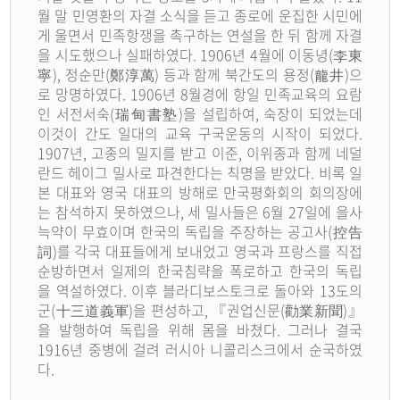
월 말 민영환의 자결 소식을 듣고 종로에 운집한 시민에
게 울면서 민족항쟁을 촉구하는 연설을 한 뒤 함께 자결
을 시도했으나 실패하였다. 1906년 4월에 이동녕(李東
寧), 정순만(鄭淳萬) 등과 함께 북간도의 용정(龍井)으
로 망명하였다. 1906년 8월경에 항일 민족교육의 요람
인 서전서숙(瑞甸書塾)을 설립하여, 숙장이 되었는데
이것이 간도 일대의 교육 구국운동의 시작이 되었다.
1907년, 고종의 밀지를 받고 이준, 이위종과 함께 네덜
란드 헤이그 밀사로 파견한다는 칙명을 받았다. 비록 일
본 대표와 영국 대표의 방해로 만국평화회의 회의장에
는 참석하지 못하였으나, 세 밀사들은 6월 27일에 을사
늑약이 무효이며 한국의 독립을 주장하는 공고사(控告
詞)를 각국 대표들에게 보내었고 영국과 프랑스를 직접
순방하면서 일제의 한국침략을 폭로하고 한국의 독립
을 역설하였다. 이후 블라디보스토크로 돌아와 13도의
군(十三道義軍)을 편성하고, 『권업신문(勸業新聞)』
을 발행하여 독립을 위해 몸을 바쳤다. 그러나 결국
1916년 중병에 걸려 러시아 니콜리스크에서 순국하였
다.