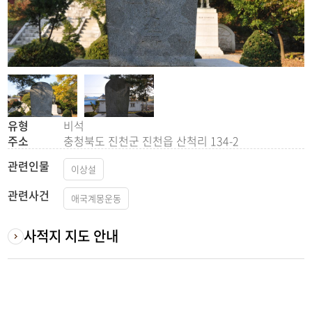
유형
비석
주소
충청북도 진천군 진천읍 산척리 134-2
관련인물
이상설
관련사건
애국계몽운동
사적지 지도 안내