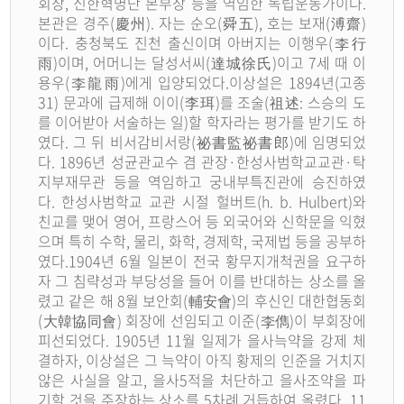
회장, 신한혁명단 본부장 등을 역임한 독립운동가이다.
본관은 경주(慶州). 자는 순오(舜五), 호는 보재(溥齋)
이다. 충청북도 진천 출신이며 아버지는 이행우(李行
雨)이며, 어머니는 달성서씨(達城徐氏)이고 7세 때 이
용우(李龍雨)에게 입양되었다.이상설은 1894년(고종
31) 문과에 급제해 이이(李珥)를 조술(祖述: 스승의 도
를 이어받아 서술하는 일)할 학자라는 평가를 받기도 하
였다. 그 뒤 비서감비서랑(祕書監祕書郎)에 임명되었
다. 1896년 성균관교수 겸 관장·한성사범학교교관·탁
지부재무관 등을 역임하고 궁내부특진관에 승진하였
다. 한성사범학교 교관 시절 헐버트(h. b. Hulbert)와
친교를 맺어 영어, 프랑스어 등 외국어와 신학문을 익혔
으며 특히 수학, 물리, 화학, 경제학, 국제법 등을 공부하
였다.1904년 6월 일본이 전국 황무지개척권을 요구하
자 그 침략성과 부당성을 들어 이를 반대하는 상소를 올
렸고 같은 해 8월 보안회(輔安會)의 후신인 대한협동회
(大韓協同會) 회장에 선임되고 이준(李儁)이 부회장에
피선되었다. 1905년 11월 일제가 을사늑약을 강제 체
결하자, 이상설은 그 늑약이 아직 황제의 인준을 거치지
않은 사실을 알고, 을사5적을 처단하고 을사조약을 파
기할 것을 주장하는 상소를 5차례 거듭하여 올렸다. 11