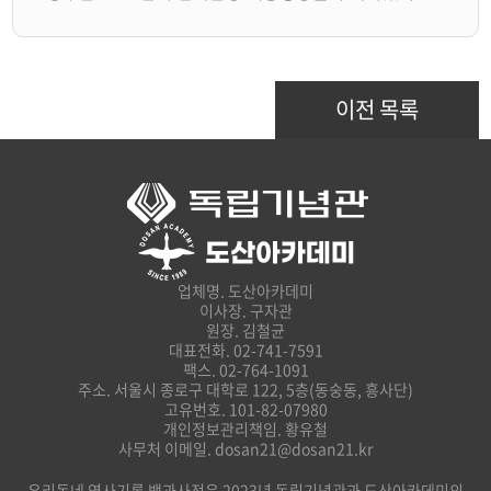
이전 목록
업체명. 도산아카데미
이사장. 구자관
원장. 김철균
대표전화. 02-741-7591
팩스. 02-764-1091
주소. 서울시 종로구 대학로 122, 5층(동숭동, 흥사단)
고유번호. 101-82-07980
개인정보관리책임. 황유철
사무처 이메일. dosan21@dosan21.kr
우리동네 역사기록 백과사전은 2023년 독립기념관과 도산아카데미의