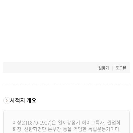
길찾기
|
로드뷰
사적지 개요
이상설(1870-1917)은 일제강점기 헤이그특사, 권업회
회장, 신한혁명단 본부장 등을 역임한 독립운동가이다.