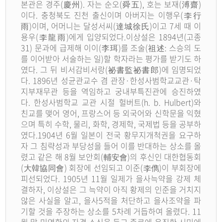
본관은 경주(慶州). 자는 순오(舜五), 호는 보재(溥齋)
이다. 충청북도 진천 출신이며 아버지는 이행우(李行
雨)이며, 어머니는 달성서씨(達城徐氏)이고 7세 때 이
용우(李龍雨)에게 입양되었다.이상설은 1894년(고종
31) 문과에 급제해 이이(李珥)를 조술(祖述: 스승의 도
를 이어받아 서술하는 일)할 학자라는 평가를 받기도 하
였다. 그 뒤 비서감비서랑(祕書監祕書郎)에 임명되었
다. 1896년 성균관교수 겸 관장·한성사범학교교관·탁
지부재무관 등을 역임하고 궁내부특진관에 승진하였
다. 한성사범학교 교관 시절 헐버트(h. b. Hulbert)와
친교를 맺어 영어, 프랑스어 등 외국어와 신학문을 익혔
으며 특히 수학, 물리, 화학, 경제학, 국제법 등을 공부하
였다.1904년 6월 일본이 전국 황무지개척권을 요구하
자 그 침략성과 부당성을 들어 이를 반대하는 상소를 올
렸고 같은 해 8월 보안회(輔安會)의 후신인 대한협동회
(大韓協同會) 회장에 선임되고 이준(李儁)이 부회장에
피선되었다. 1905년 11월 일제가 을사늑약을 강제 체
결하자, 이상설은 그 늑약이 아직 황제의 인준을 거치지
않은 사실을 알고, 을사5적을 처단하고 을사조약을 파
기할 것을 주장하는 상소를 5차례 거듭하여 올렸다. 11
월 말 민영환의 자결 소식을 듣고 종로에 운집한 시민에