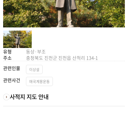
유형
동상·부조
주소
충청북도 진천군 진천읍 산척리 134-1
관련인물
이상설
관련사건
애국계몽운동
사적지 지도 안내