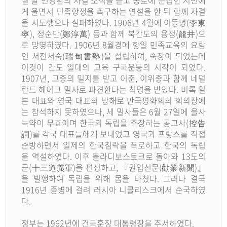
게 울면서 민족항쟁을 촉구하는 연설을 한 뒤 함께 자결
을 시도했으나 실패하였다. 1906년 4월에 이동녕(李東
寧), 정순만(鄭淳萬) 등과 함께 북간도의 용정(龍井)으
로 망명하였다. 1906년 8월경에 항일 민족교육의 요람
인 서전서숙(瑞甸書塾)을 설립하여, 숙장이 되었는데
이것이 간도 일대의 교육 구국운동의 시작이 되었다.
1907년, 고종의 밀지를 받고 이준, 이위종과 함께 네덜
란드 헤이그 밀사로 파견한다는 칙명을 받았다. 비록 일
본 대표와 영국 대표의 방해로 만국평화회의 회의장에
는 참석하지 못하였으나, 세 밀사들은 6월 27일에 을사
늑약이 무효이며 한국의 독립을 주장하는 공고사(控告
詞)를 각국 대표들에게 보내었고 영국과 프랑스를 직접
순방하면서 일제의 한국침략을 폭로하고 한국의 독립
을 역설하였다. 이후 블라디보스토크로 돌아와 13도의
군(十三道義軍)을 편성하고, 『권업신문(勸業新聞)』
을 발행하여 독립을 위해 몸을 바쳤다. 그러나 결국
1916년 중병에 걸려 러시아 니콜리스크에서 순국하였
다.
정부는 1962년에 건국훈장 대통령장을 추서하였다.