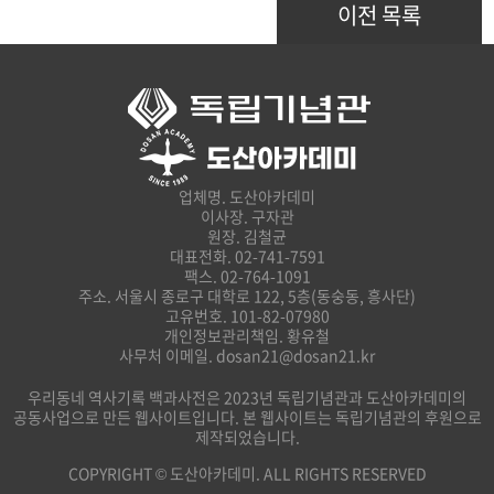
이전 목록
업체명. 도산아카데미
이사장. 구자관
원장. 김철균
대표전화. 02-741-7591
팩스. 02-764-1091
주소. 서울시 종로구 대학로 122, 5층(동숭동, 흥사단)
고유번호. 101-82-07980
개인정보관리책임. 황유철
사무처 이메일. dosan21@dosan21.kr
우리동네 역사기록 백과사전은 2023년 독립기념관과 도산아카데미의
공동사업으로 만든 웹사이트입니다. 본 웹사이트는 독립기념관의 후원으로
제작되었습니다.
COPYRIGHT © 도산아카데미. ALL RIGHTS RESERVED