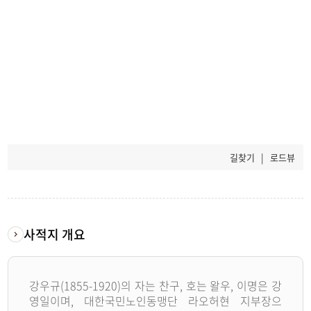
길찾기
|
로드뷰
사적지 개요
강우규(1855-1920)의 자는 찬구, 호는 왈우, 이명은 강
영일이며, 대한국민노인동맹단 라오허현 지부장으