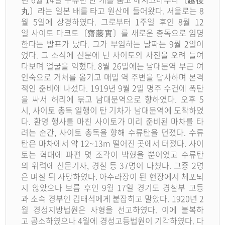
丸〕라는 일본 배를 타고 원산에 들어왔다. 서울로는 8
월 5일에 상경하였다. 그로부터 1주일 후인 8월 12
일 사이토 마코토〔齋藤實〕를 새로운 총독으로 임명
한다는 발표가 났다. 그가 부임하는 날짜는 9월 2일이
었다. 그 소식에 신문에 난 사이토의 사진을 오려 들여
다보며 얼굴을 익혔다. 8월 26일에는 남대문역 부근 여
인숙으로 거처를 옮기고 매일 역 주변을 답사하며 본격
적인 준비에 나섰다. 1919년 9월 2일 명주 수건에 폭탄
을 싸서 허리에 묶고 남대문역으로 향하였다. 오후 5
시, 사이토 총독 일행이 탄 기차가 남대문역에 도착하였
다. 환영 행사를 마친 사이토가 미리 준비된 마차를 타
려는 순간, 사이토 총독을 향해 수류탄을 던졌다. 수류
탄은 마차에서 약 12~13m 떨어진 곳에서 터졌다. 사이
토는 혁대에 파편 몇 조각이 박혔을 뿐이었고 수류탄
의 위력에 신문기자, 경찰 등 37명이 다쳤다. 그중 2명
은 며칠 뒤 사망하였다. 아수라장이 된 현장에서 체포되
지 않았으나 보름 후인 9월 17일 경기도 경찰부 고등
과 소속 경부인 김태석에게 붙잡히고 말았다. 1920년 2
월 경성지방법원은 사형을 선고하였다. 이에 불복하
고 공소하였으나 4월에 경성고등법원이 기각하였다. 다