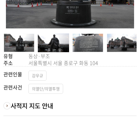
유형
동상·부조
주소
서울특별시 서울 종로구 화동 104
관련인물
강우규
관련사건
의열단/의열투쟁
사적지 지도 안내