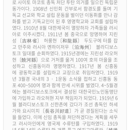
로 사이토 마코토 총독 처단 투탄 의거를 일으킨 독립운
동가이다. 1908년 신민회 간부로서 함경도를 돌며 기
독교 선교와 학교 설립 운동을 벌이던 이동휘를 만나 감
화를 받고 기독교인이 된 후 영명학교와 교회를 설립하
였다. 1910년 8월 대한제국이 멸망하자 가족들을 러시
아로 이주시켰다. 1911년 봄 중국으로 망명하여 지린
성〔吉林省〕 허룽현〔和龍縣〕 두도구에 터를 잡
고 만주와 러시아 옌하이저우〔沿海州〕 블라디보스
토크 일대를 순회하였다. 1915년경에는 지린성 라오허
현〔饒河縣〕으로 거처를 옮겨 100여 호의 마을을 조
성하고 신흥동이라 명명하였다. 1917년 봄 신흥동
에 광동학교를 설립하고 교장으로 취임하였다. 1919
년 3월경 국내의 3 · 1운동 소식을 접하고 신흥동 동
포 400~500여 명과 함께 만세 시위를 벌였다. 4~5월경
에는 블라디보스토크에서 결성된 대한국민노인동맹단
에 가입하고 라오허현 지부 책임자가 되었다. 1919년 6
월 블라디보스토크 신한촌에 갔다가 조선 총독인 하세
가와 요시미치〔長谷川好道〕가 곧 경질된다는 소식
을 들었다. 이에 신임 총독을 처단하겠다는 계획을 세우
고 러시아인에게 영국제 수류탄를 구입하였다. 1919
년 6월 14일 수류탄 한 개를 품고 에치고마루라〔越後