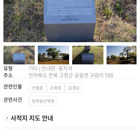
유형
기타 | 안내판·표지석
주소
전라북도 전북 고창군 공음면 구암리 590
관련인물
전봉준
손화중
김개남
관련사건
동학농민혁명
사적지 지도 안내