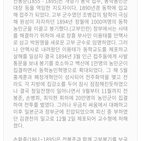
전봉준(1855 - 1895)는 개항기 동학 접주, 동학농민군
대장 등을 역임한 지도자이다. 1890년경 동학에 입교
해 접주가 되었다. 고부 군수였던 조병갑의 탐학이 극심
해 원성이 자자하던 1894년 정월에 1000여명의 동학
농민군을 이끌고 봉기했다.(고부민란) 정부에서는 사태
를 해결하기 위하여 새로 장흥 부사인 이용태를 안핵사
로 삼고 박원명을 새로운 고부 군수로 임명하였다. 그러
나 안핵사로 내려왔던 이용태가 동학교도를 체포하고
살해를 일삼자 결국 1894년 3월 인근 접주들에게 사발
통문을 보내 봉기를 호소하고 백산에 1만명의 농민군이
집결하면서 동학농민혁명으로 확대되었다. 그 해 5월
홍계훈과 폐정개혁안이 성사되어 전주화약을 맺고 전
라도 각 지방에 집강소를 두어 잠시 잠잠해진듯하였으
나 결국 청일전쟁이 일어나면서 9월부터 11월까지 전
봉준, 손병희, 최익현 휘하에 20만명의 농민군이 집결
하여 전투를 벌였다. 그러나 우금치 싸움에서 대패하고
이후 일본군과 정부군에 진압되었으며 피신 중 부하였
던 김경천의 밀고로 12월 2일 체포되어 교수형에 처해
졌다.
손화중(1861~1895)은 전봉준과 함께 고부봉기를 보국