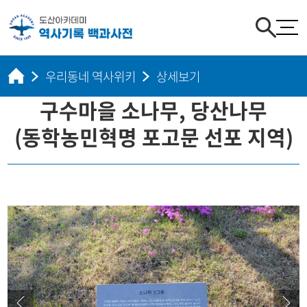
우리동네 역사위키
상세보기
구수마을 소나무, 당산나무
(동학농민혁명 포고문 선포 지역)