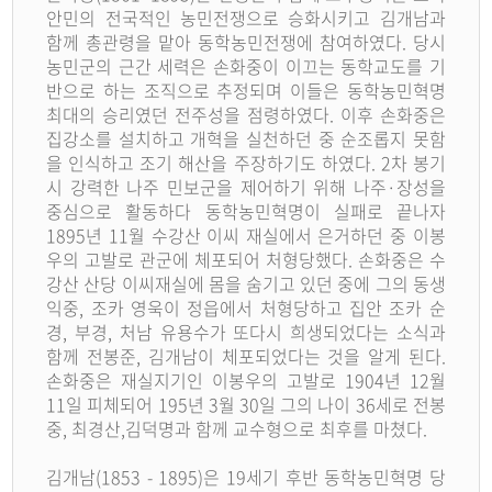
안민의 전국적인 농민전쟁으로 승화시키고 김개남과
함께 총관령을 맡아 동학농민전쟁에 참여하였다. 당시
농민군의 근간 세력은 손화중이 이끄는 동학교도를 기
반으로 하는 조직으로 추정되며 이들은 동학농민혁명
최대의 승리였던 전주성을 점령하였다. 이후 손화중은
집강소를 설치하고 개혁을 실천하던 중 순조롭지 못함
을 인식하고 조기 해산을 주장하기도 하였다. 2차 봉기
시 강력한 나주 민보군을 제어하기 위해 나주·장성을
중심으로 활동하다 동학농민혁명이 실패로 끝나자
1895년 11월 수강산 이씨 재실에서 은거하던 중 이봉
우의 고발로 관군에 체포되어 처형당했다. 손화중은 수
강산 산당 이씨재실에 몸을 숨기고 있던 중에 그의 동생
익중, 조카 영욱이 정읍에서 처형당하고 집안 조카 순
경, 부경, 처남 유용수가 또다시 희생되었다는 소식과
함께 전봉준, 김개남이 체포되었다는 것을 알게 된다.
손화중은 재실지기인 이봉우의 고발로 1904년 12월
11일 피체되어 195년 3월 30일 그의 나이 36세로 전봉
중, 최경산,김덕명과 함께 교수형으로 최후를 마쳤다.
김개남(1853 - 1895)은 19세기 후반 동학농민혁명 당