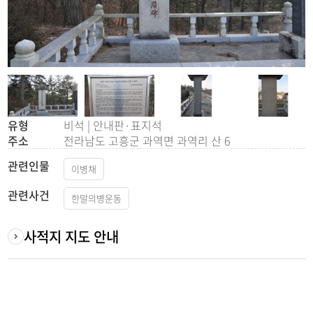
유형
비석 | 안내판·표지석
주소
전라남도 고흥군 과역면 과역리 산 6
관련인물
이병채
관련사건
한말의병운동
사적지 지도 안내