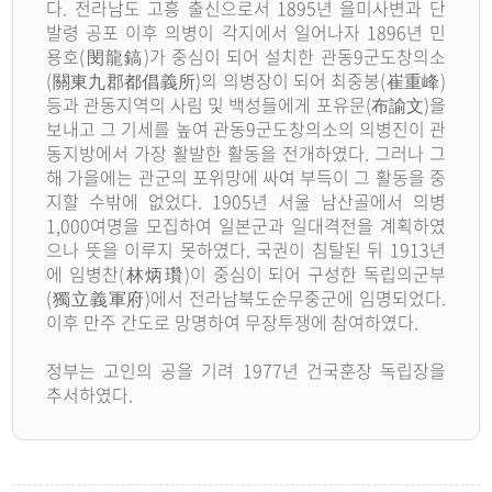
다. 전라남도 고흥 출신으로서 1895년 을미사변과 단
발령 공포 이후 의병이 각지에서 일어나자 1896년 민
용호(閔龍鎬)가 중심이 되어 설치한 관동9군도창의소
(關東九郡都倡義所)의 의병장이 되어 최중봉(崔重峰)
등과 관동지역의 사림 및 백성들에게 포유문(布諭文)을
보내고 그 기세를 높여 관동9군도창의소의 의병진이 관
동지방에서 가장 활발한 활동을 전개하였다. 그러나 그
해 가을에는 관군의 포위망에 싸여 부득이 그 활동을 중
지할 수밖에 없었다. 1905년 서울 남산골에서 의병
1,000여명을 모집하여 일본군과 일대격전을 계획하였
으나 뜻을 이루지 못하였다. 국권이 침탈된 뒤 1913년
에 임병찬(林炳瓚)이 중심이 되어 구성한 독립의군부
(獨立義軍府)에서 전라남북도순무중군에 임명되었다.
이후 만주 간도로 망명하여 무장투쟁에 참여하였다.
정부는 고인의 공을 기려 1977년 건국훈장 독립장을
추서하였다.