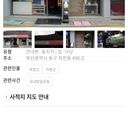
유형
안내판·표지석 | 집·사당
주소
부산광역시 동구 좌천동 496-2
관련인물
박정오
차병곤
관련사건
국내항일운동
사적지 지도 안내