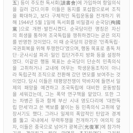
五) 등이 주도한 독서회(讀書會)에 가입하여 항일의식
을 길러 갔다.이후 이들은 동지를 포섭함으로써 조직
을 확대하고, 보다 구체적인 독립운동을 전개하기 위
해 1944년 5월 1일에 독서회를 비밀결사 순국당(殉國
黨)으로 개편·발전시켰다. 순국당이란 명칭은 자신
의 희생을 통하여 조국독립을 쟁취하겠다는 굳은 의지
를 반영한 것이었다. 이 때 순국당의 강령은 '민족독립·
국권회복을 위해 투쟁한다'였으며, 행동 목표로 총독 처
단·군사시설 파괴·일인 집단거주지 방화 등을 설정하
였다. 이같은 행동 목표는 순국당이 단순히 민족의식
을 고취하거나 교내에 머무는 학생운동조직이 아니
라 독립군적 조직으로 전환해 갔던 면모를 보여주는 것
이었다. 당시 이들은 태평양전쟁이 막바지에 들면서 일
제의 패망을 예견하고 조국독립에 대비한 운동방침
을 세워갔는데, 그는 폭약 연구책을 맡았다. 또한 그
는 차병곤 등과 함께 부산 시내 영도다리에 '대한독
립 만세'라고 쓴 벽보를 붙이는 등 민족의식 고취에 앞
장서기도 했다. 그러나 일제의 폭압적인 탄압과 경계
를 뚫고 국내에서 무력투쟁을 전개하기가 여의치 않
자, 이들은 중국으로 넘어가 광복군(光復軍)에 참가하
기로 결의하고 해외 망명을 추진하였다. 그리하