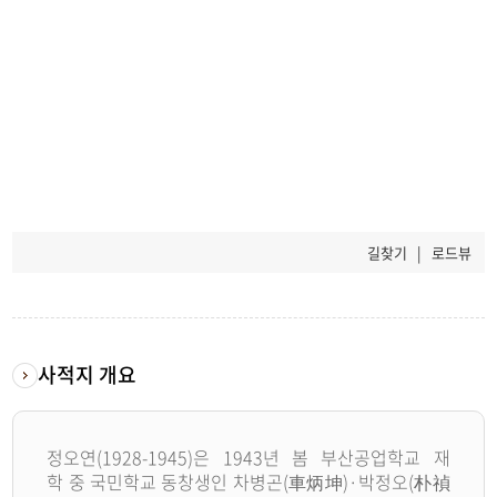
길찾기
|
로드뷰
사적지 개요
정오연(1928-1945)은 1943년 봄 부산공업학교 재
학 중 국민학교 동창생인 차병곤(車炳坤)·박정오(朴禎