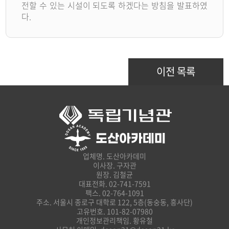
전할 수 있는 시설이 되도록 하겠다는 방침을 발표하였
다.
이전 목록
업체명. 도산아카데미
이사장. 구자관
원장. 김철균
대표전화. 02-741-7591
팩스. 02-764-1091
주소. 서울시 종로구 대학로 122, 5층(동숭동, 흥사단)
고유번호. 101-82-07980
개인정보관리책임. 황유철