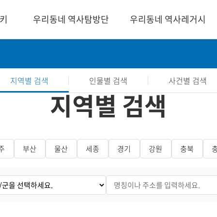
위키
우리동네 역사탐방단
우리동네 역사레거시
공지사항
지역별 영상
지역별 검색
인물별 검색
사건별 검색
활동 자료
미니다큐 - 안창호의
지역별 검색
이야기
답사 코스
도산 토크쇼
주
부산
울산
세종
경기
강원
충북