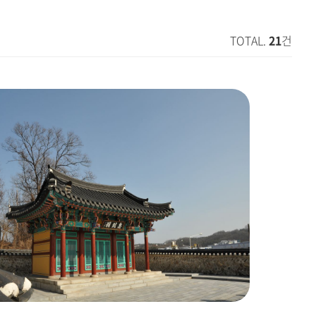
TOTAL.
21
건