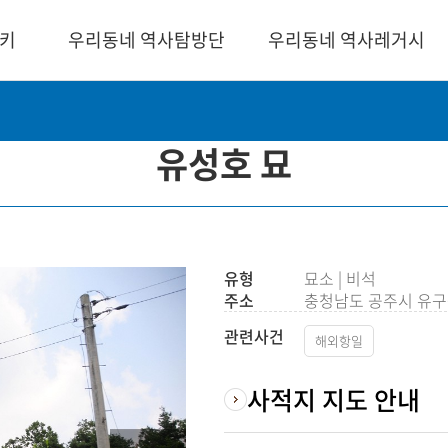
위키
우리동네 역사탐방단
우리동네 역사레거시
공지사항
지역별 영상
유성호 묘
활동 자료
미니다큐 - 안창호의
이야기
답사 코스
도산 토크쇼
유형
묘소 | 비석
주소
충청남도 공주시 유구읍
관련사건
해외항일
사적지 지도 안내