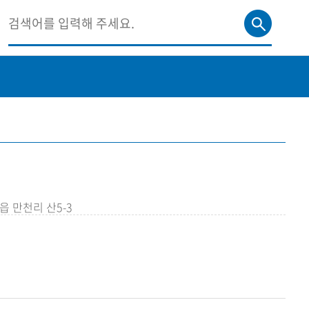
 만천리 산5-3