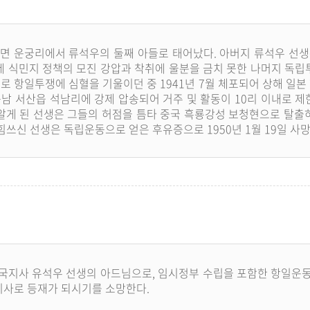
정안면 운궁리에서 류석우의 둘째 아들로 태어났다. 아버지 류석우 선생
 식민지 정책의 모진 강압과 착취에 울분을 금치 못한 나머지 독립투
 항일투쟁에 심혈을 기울이던 중 1941년 7월 체포되어 상해 일
남 서산읍 석남리에 강제 압송되어 거주 및 활동이 10리 이내로 제한
게 된 선생은 그들의 허점을 틈타 중국 흑룡강성 보청현으로 탈출하
 힘쓰신 선생은 독립운동으로 얻은 후유증으로 1950년 1월 19일 사
애국지사 유석우 선생의 아드님으로, 임시정부 수립을 포함한 항일운동
지사로 등재가 되시기를 소망한다.