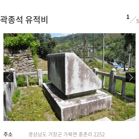
1
곽종석 유적비
5
주소
경상남도 거창군 가북면 중촌리 2252