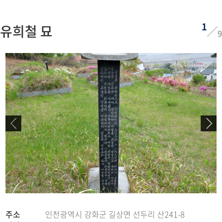
1
유희철 묘
9
주소
인천광역시 강화군 길상면 선두리 산241-8