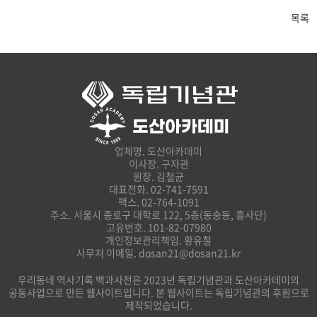
목록
업체명. 도산아카데미
이사장. 구자관
원장. 김철균
대표전화. 02-741-7591
팩스. 02-764-1091
주소. 서울시 종로구 대학로 122, 5층(동숭동, 흥사단)
고유번호. 101-82-07980
개인정보관리책임. 황유철
사무처 이메일. dosan21@dosan21.kr
우리동네 역사기록 백과사전은 2023년 독립기념관과 도산아카데미의
공동사업으로 만든 웹사이트입니다. 본 웹사이트는 독립기념관의 후원으로
제작되었습니다.